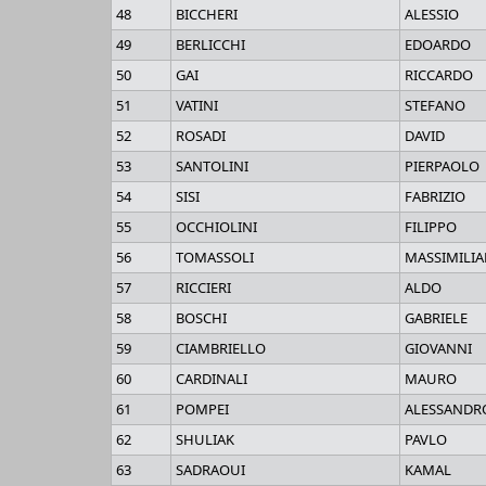
48
BICCHERI
ALESSIO
49
BERLICCHI
EDOARDO
50
GAI
RICCARDO
51
VATINI
STEFANO
52
ROSADI
DAVID
53
SANTOLINI
PIERPAOLO
54
SISI
FABRIZIO
55
OCCHIOLINI
FILIPPO
56
TOMASSOLI
MASSIMILI
57
RICCIERI
ALDO
58
BOSCHI
GABRIELE
59
CIAMBRIELLO
GIOVANNI
60
CARDINALI
MAURO
61
POMPEI
ALESSANDR
62
SHULIAK
PAVLO
63
SADRAOUI
KAMAL