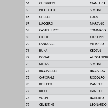
64
GUERRIERI
GIANLUCA
65
PIGOLOTTI
SIMONE
66
GHELLI
LUCA
67
LUCCERO
MARIANO
68
CASTELLUCCI
TOMMASO
69
GIGLIO
GIUSEPPE
70
LANDUCCI
VITTORIO
71
BUKA
KEDIAN
72
DONATI
ALESSANDR
73
MEOZZI
SIMONE
74
RICCIARELLI
RICCARDO
75
CAPORALI
RODOLFO
76
BELLETTI
DANIELE
77
RICCI
DANIELE
78
VOLPI
ROBERTO
79
CELESTINI
LEONARDO