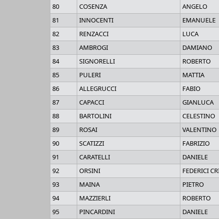
80
COSENZA
ANGELO
81
INNOCENTI
EMANUELE
82
RENZACCI
LUCA
83
AMBROGI
DAMIANO
84
SIGNORELLI
ROBERTO
85
PULERI
MATTIA
86
ALLEGRUCCI
FABIO
87
CAPACCI
GIANLUCA
88
BARTOLINI
CELESTINO
89
ROSAI
VALENTINO
90
SCATIZZI
FABRIZIO
91
CARATELLI
DANIELE
92
ORSINI
FEDERICI C
93
MAINA
PIETRO
94
MAZZIERLI
ROBERTO
95
PINCARDINI
DANIELE