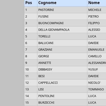
Pos
Cognome
Nome
1
PASTORINI
MICHELE
2
FUSINI
PIETRO
3
BUONCOMPAGNI
FILIPPO
4
DELLA GIOVAMPAOLA
ALESSIO
5
TORELLI
LUCA
6
BALUCANI
DAVIDE
7
GRAZIANI
EMANUELE
8
GIORGI
CAMILLO
9
ANNETTI
ALESSANDR
10
DIBBASSY
YUSUF
11
BESI
DAVIDE
12
CAPPELLACCI
NICOLO'
13
LISI
TOMMASO
14
PENTOLINI
LUCA
15
BURZICCHI
LUCA