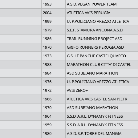
1993
A.S.D. VEGAN POWER TEAM
2004
ATLETICA AVIS PERUGIA
1999
U. P.POLICIANO AREZZO ATLETICA
1979
S.E.F. STAMURA ANCONA A.S.D.
1986
TRAIL RUNNING PROJECT ASD
1970
GRIFO RUNNERS PERUGIA ASD
1973
G.S. LE PANCHE CASTELQUARTO
1988
MARATHON CLUB CITTA' DI CASTEL
1984
ASD SUBBIANO MARATHON
1976
U. P.POLICIANO AREZZO ATLETICA
1972
AVIS ZERO+
1966
ATLETICA AVIS CASTEL SAN PIETR
1970
ASD SUBBIANO MARATHON
1964
S.S.D. A.R.L. DYNAMYK FITNESS
1959
S.S.D. A.R.L. DYNAMYK FITNESS
1980
A.S.D. S.P. TORRE DEL MANGIA