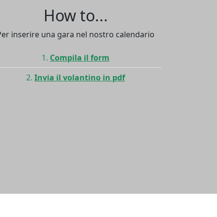
How to...
Per inserire una gara nel nostro calendario
Compila il form
Invia il volantino in pdf