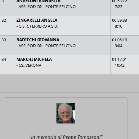
31
ANGELONI ANNARITA
00:53:12
- ASS. POD. DIL. PONTE FELCINO
7:23
32
ZINGARELLI ANGELA
00:59:33
- G.S.R. FERRERO A.S.D.
8:16
33
RADICCHI GIOVANNA
01:05:16
- ASS. POD. DIL. PONTE FELCINO
9:04
34
MARCHI MICHELA
01:17:01
- CSI VERONA
10:42
"in memoria di Peppe Tomassoni"