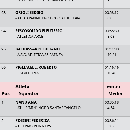
93
ORIOLI SERGIO
00:58:12
- ATL.CAPANNE PRO LOCO ATHL.TEAM
8:05
94
PESCOSOLIDO ELEUTERIO
00:58:30
- ATLETICA ARCE
8:08
95
BALDASSARRI LUCIANO
01:14:30
- A.S.D. ATLETICA 85 FAENZA
10:21
96
PIGLIACELLI ROBERTO
01:16:46
- CSI VERONA
10:40
Atleta
Tempo
Pos
Squadra
Media
1
NANU ANA
00:35:18
- ATL. RIMINI NORD SANTARCANGELO
4:54
2
POESINI FEDERICA
00:36:21
- TIFERNO RUNNERS
5:03