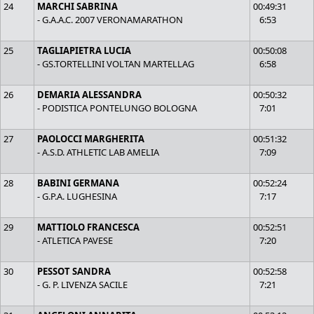
24
MARCHI SABRINA
00:49:31
- G.A.A.C. 2007 VERONAMARATHON
6:53
25
TAGLIAPIETRA LUCIA
00:50:08
- GS.TORTELLINI VOLTAN MARTELLAG
6:58
26
DEMARIA ALESSANDRA
00:50:32
- PODISTICA PONTELUNGO BOLOGNA
7:01
27
PAOLOCCI MARGHERITA
00:51:32
- A.S.D. ATHLETIC LAB AMELIA
7:09
28
BABINI GERMANA
00:52:24
- G.P.A. LUGHESINA
7:17
29
MATTIOLO FRANCESCA
00:52:51
- ATLETICA PAVESE
7:20
30
PESSOT SANDRA
00:52:58
- G. P. LIVENZA SACILE
7:21