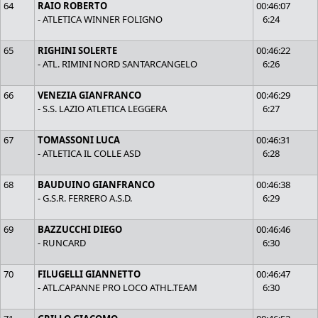
64
RAIO ROBERTO
00:46:07
- ATLETICA WINNER FOLIGNO
6:24
65
RIGHINI SOLERTE
00:46:22
- ATL. RIMINI NORD SANTARCANGELO
6:26
66
VENEZIA GIANFRANCO
00:46:29
- S.S. LAZIO ATLETICA LEGGERA
6:27
67
TOMASSONI LUCA
00:46:31
- ATLETICA IL COLLE ASD
6:28
68
BAUDUINO GIANFRANCO
00:46:38
- G.S.R. FERRERO A.S.D.
6:29
69
BAZZUCCHI DIEGO
00:46:46
- RUNCARD
6:30
70
FILUGELLI GIANNETTO
00:46:47
- ATL.CAPANNE PRO LOCO ATHL.TEAM
6:30