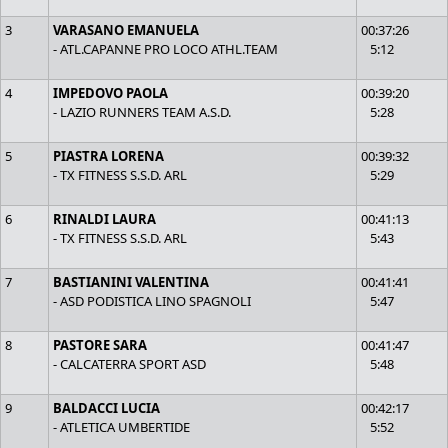
3
VARASANO EMANUELA
00:37:26
- ATL.CAPANNE PRO LOCO ATHL.TEAM
5:12
4
IMPEDOVO PAOLA
00:39:20
- LAZIO RUNNERS TEAM A.S.D.
5:28
5
PIASTRA LORENA
00:39:32
- TX FITNESS S.S.D. ARL
5:29
6
RINALDI LAURA
00:41:13
- TX FITNESS S.S.D. ARL
5:43
7
BASTIANINI VALENTINA
00:41:41
- ASD PODISTICA LINO SPAGNOLI
5:47
8
PASTORE SARA
00:41:47
- CALCATERRA SPORT ASD
5:48
9
BALDACCI LUCIA
00:42:17
- ATLETICA UMBERTIDE
5:52