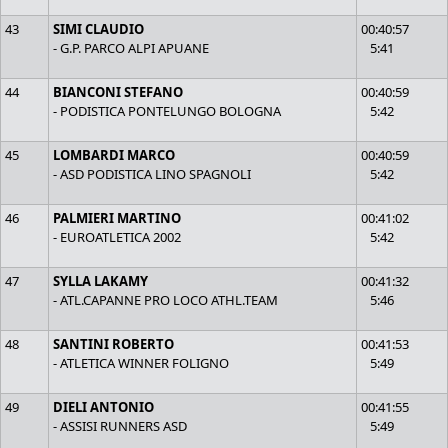
43
SIMI CLAUDIO
00:40:57
- G.P. PARCO ALPI APUANE
5:41
44
BIANCONI STEFANO
00:40:59
- PODISTICA PONTELUNGO BOLOGNA
5:42
45
LOMBARDI MARCO
00:40:59
- ASD PODISTICA LINO SPAGNOLI
5:42
46
PALMIERI MARTINO
00:41:02
- EUROATLETICA 2002
5:42
47
SYLLA LAKAMY
00:41:32
- ATL.CAPANNE PRO LOCO ATHL.TEAM
5:46
48
SANTINI ROBERTO
00:41:53
- ATLETICA WINNER FOLIGNO
5:49
49
DIELI ANTONIO
00:41:55
- ASSISI RUNNERS ASD
5:49