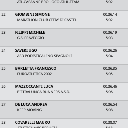
- ATL.CAPANNE PRO LOCO ATHL.TEAM
5:02
22
GIOMBINI SIMONE
00:36:14
- MARATHON CLUB CITTA' DI CASTEL
5:02
23
FILIPPI MICHELE
00:36:19
- G.S. FRAVEGGIO
5:03
24
SAVERI UGO
00:36:26
- ASD PODISTICA LINO SPAGNOLI
5:04
25
BARLETTA FRANCESCO
00:36:35
- EUROATLETICA 2002
5:05
26
MAZZOCCANTI LUCA
00:36:46
- PIETRALUNGA RUNNERS A.S.D.
5:06
27
DE LUCA ANDREA
00:36:54
- KEEP MOVING
5:08
28
COVARELLI MAURO
00:38:07
- ATLETICA AVIS PERUGIA
5:18