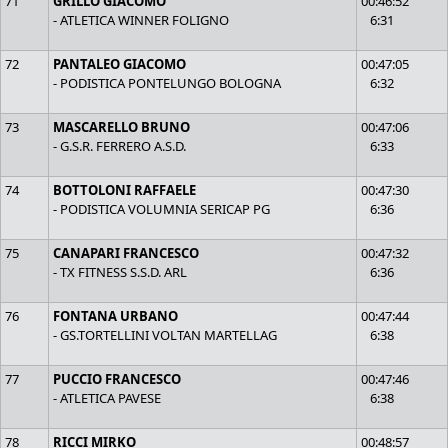
71
GRILLO GIACOMO
00:46:52
- ATLETICA WINNER FOLIGNO
6:31
72
PANTALEO GIACOMO
00:47:05
- PODISTICA PONTELUNGO BOLOGNA
6:32
73
MASCARELLO BRUNO
00:47:06
- G.S.R. FERRERO A.S.D.
6:33
74
BOTTOLONI RAFFAELE
00:47:30
- PODISTICA VOLUMNIA SERICAP PG
6:36
75
CANAPARI FRANCESCO
00:47:32
- TX FITNESS S.S.D. ARL
6:36
76
FONTANA URBANO
00:47:44
- GS.TORTELLINI VOLTAN MARTELLAG
6:38
77
PUCCIO FRANCESCO
00:47:46
- ATLETICA PAVESE
6:38
78
RICCI MIRKO
00:48:57