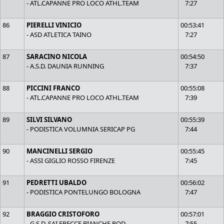
- ATL.CAPANNE PRO LOCO ATHL.TEAM
7:27
86
PIERELLI VINICIO
00:53:41
- ASD ATLETICA TAINO
7:27
87
SARACINO NICOLA
00:54:50
- A.S.D. DAUNIA RUNNING
7:37
88
PICCINI FRANCO
00:55:08
- ATL.CAPANNE PRO LOCO ATHL.TEAM
7:39
89
SILVI SILVANO
00:55:39
- PODISTICA VOLUMNIA SERICAP PG
7:44
90
MANCINELLI SERGIO
00:55:45
- ASSI GIGLIO ROSSO FIRENZE
7:45
91
PEDRETTI UBALDO
00:56:02
- PODISTICA PONTELUNGO BOLOGNA
7:47
92
BRAGGIO CRISTOFORO
00:57:01
- G.S.D. SAI FRECCE BIANCHE POD
7:55