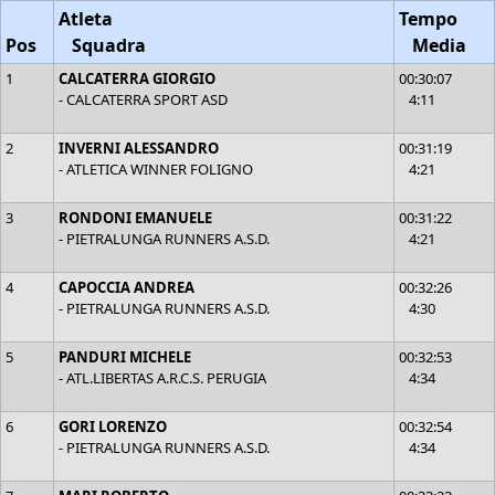
Atleta
Tempo
Pos
Squadra
Media
1
CALCATERRA GIORGIO
00:30:07
- CALCATERRA SPORT ASD
4:11
2
INVERNI ALESSANDRO
00:31:19
- ATLETICA WINNER FOLIGNO
4:21
3
RONDONI EMANUELE
00:31:22
- PIETRALUNGA RUNNERS A.S.D.
4:21
4
CAPOCCIA ANDREA
00:32:26
- PIETRALUNGA RUNNERS A.S.D.
4:30
5
PANDURI MICHELE
00:32:53
- ATL.LIBERTAS A.R.C.S. PERUGIA
4:34
6
GORI LORENZO
00:32:54
- PIETRALUNGA RUNNERS A.S.D.
4:34