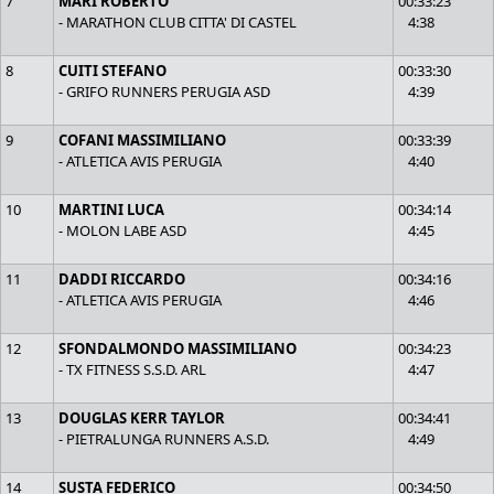
7
MARI ROBERTO
00:33:23
- MARATHON CLUB CITTA' DI CASTEL
4:38
8
CUITI STEFANO
00:33:30
- GRIFO RUNNERS PERUGIA ASD
4:39
9
COFANI MASSIMILIANO
00:33:39
- ATLETICA AVIS PERUGIA
4:40
10
MARTINI LUCA
00:34:14
- MOLON LABE ASD
4:45
11
DADDI RICCARDO
00:34:16
- ATLETICA AVIS PERUGIA
4:46
12
SFONDALMONDO MASSIMILIANO
00:34:23
- TX FITNESS S.S.D. ARL
4:47
13
DOUGLAS KERR TAYLOR
00:34:41
- PIETRALUNGA RUNNERS A.S.D.
4:49
14
SUSTA FEDERICO
00:34:50