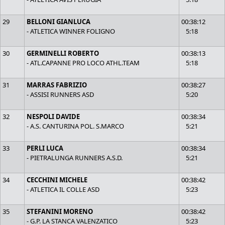
29
BELLONI GIANLUCA
00:38:12
- ATLETICA WINNER FOLIGNO
5:18
30
GERMINELLI ROBERTO
00:38:13
- ATL.CAPANNE PRO LOCO ATHL.TEAM
5:18
31
MARRAS FABRIZIO
00:38:27
- ASSISI RUNNERS ASD
5:20
32
NESPOLI DAVIDE
00:38:34
- A.S. CANTURINA POL. S.MARCO
5:21
33
PERLI LUCA
00:38:34
- PIETRALUNGA RUNNERS A.S.D.
5:21
34
CECCHINI MICHELE
00:38:42
- ATLETICA IL COLLE ASD
5:23
35
STEFANINI MORENO
00:38:42
- G.P. LA STANCA VALENZATICO
5:23