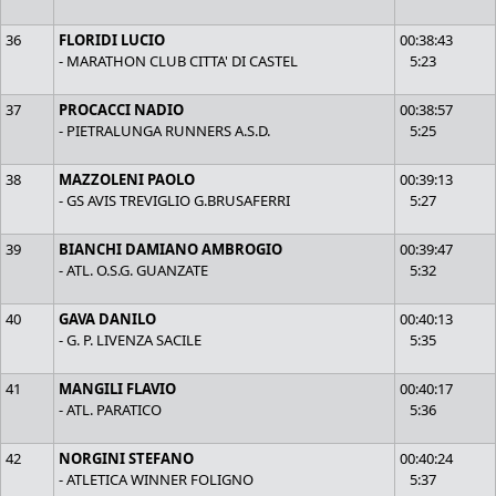
36
FLORIDI LUCIO
00:38:43
- MARATHON CLUB CITTA' DI CASTEL
5:23
37
PROCACCI NADIO
00:38:57
- PIETRALUNGA RUNNERS A.S.D.
5:25
38
MAZZOLENI PAOLO
00:39:13
- GS AVIS TREVIGLIO G.BRUSAFERRI
5:27
39
BIANCHI DAMIANO AMBROGIO
00:39:47
- ATL. O.S.G. GUANZATE
5:32
40
GAVA DANILO
00:40:13
- G. P. LIVENZA SACILE
5:35
41
MANGILI FLAVIO
00:40:17
- ATL. PARATICO
5:36
42
NORGINI STEFANO
00:40:24
- ATLETICA WINNER FOLIGNO
5:37