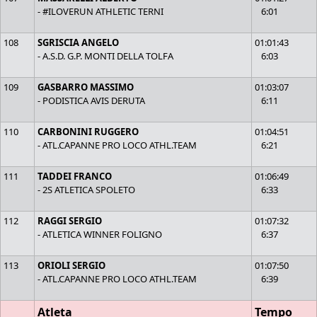
- #ILOVERUN ATHLETIC TERNI
6:01
108
SGRISCIA ANGELO
01:01:43
- A.S.D. G.P. MONTI DELLA TOLFA
6:03
109
GASBARRO MASSIMO
01:03:07
- PODISTICA AVIS DERUTA
6:11
110
CARBONINI RUGGERO
01:04:51
- ATL.CAPANNE PRO LOCO ATHL.TEAM
6:21
111
TADDEI FRANCO
01:06:49
- 2S ATLETICA SPOLETO
6:33
112
RAGGI SERGIO
01:07:32
- ATLETICA WINNER FOLIGNO
6:37
113
ORIOLI SERGIO
01:07:50
- ATL.CAPANNE PRO LOCO ATHL.TEAM
6:39
Atleta
Tempo