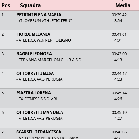
Pos
Squadra
Media
1
PETRINI ELENA MARIA
00:39:42
- #ILOVERUN ATHLETIC TERNI
3:54
2
FIORDI MELANIA
00:41:01
- ATLETICA WINNER FOLIGNO
4:01
3
RAGGI ELEONORA
00:43:00
- TERNANA MARATHON CLUB A.S.D.
4:13
4
OTTOBRETTI ELISA
00:44:47
- ATLETICA AVIS PERUGIA
4:23
5
PIASTRA LORENA
00:45:14
- TX FITNESS S.S.D. ARL
4:26
6
OTTOBRETTI MANUELA
00:45:19
- ATLETICA AVIS PERUGIA
4:27
7
SCARSELLI FRANCESCA
00:46:06
- A.S.D. OLYMPIC RUNNERS LAMA
4:31