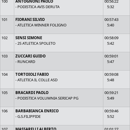
100
ANTOGNONI PAOLO
00:56:22
- PODISTICA AVIS DERUTA
5:32
101
FIORANI SILVIO
00:57:43
- ATLETICA WINNER FOLIGNO
5:40
102
SENSI SIMONE
00:58:09
- 2S ATLETICA SPOLETO
5:42
103
ZUCCARI GUIDO
00:59:01
- RUNCARD
5:47
104
TORTOIOLI FABIO
00:59:08
- ATLETICA IL COLLE ASD
5:48
105
BRACARDI PAOLO
00:59:21
- PODISTICA VOLUMNIA SERICAP PG
5:49
106
BARBABIANCA ENRICO
00:59:46
- G.S.FILIPPIDE
5:52
107
MASSARELLI ALBERTO
01:01:27