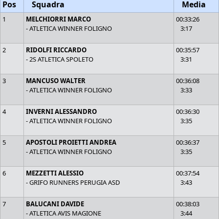
Pos
Squadra
Media
1
MELCHIORRI MARCO
00:33:26
- ATLETICA WINNER FOLIGNO
3:17
2
RIDOLFI RICCARDO
00:35:57
- 2S ATLETICA SPOLETO
3:31
3
MANCUSO WALTER
00:36:08
- ATLETICA WINNER FOLIGNO
3:33
4
INVERNI ALESSANDRO
00:36:30
- ATLETICA WINNER FOLIGNO
3:35
5
APOSTOLI PROIETTI ANDREA
00:36:37
- ATLETICA WINNER FOLIGNO
3:35
6
MEZZETTI ALESSIO
00:37:54
- GRIFO RUNNERS PERUGIA ASD
3:43
7
BALUCANI DAVIDE
00:38:03
- ATLETICA AVIS MAGIONE
3:44