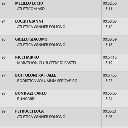
93
MELILLO LUCIO
00:52:50
- ATLETICOM ASD
5:11
94
LUCIDI GIANNI
00:53:03
- ATLETICA WINNER FOLIGNO
5:12
95
GRILLO GIACOMO
00:53:59
- ATLETICA WINNER FOLIGNO
5:18
96
RICCI MIRKO
00:54:15
- MARATHON CLUB CITTA' DI CASTEL
5:19
97
BOTTOLONI RAFFAELE
00:54:55
- PODISTICA VOLUMNIA SERICAP PG
5:23
98
BONIFAZI CARLO
00:55:05
- RUNCARD
5:24
99
PETRUCCI LUCA
00:55:21
- ATLETICA WINNER FOLIGNO
5:26