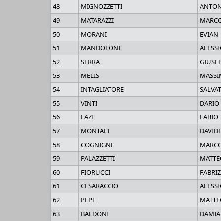
48
MIGNOZZETTI
ANTON
49
MATARAZZI
MARC
50
MORANI
EVIAN
51
MANDOLONI
ALESSI
52
SERRA
GIUSE
53
MELIS
MASSI
54
INTAGLIATORE
SALVA
55
VINTI
DARIO
56
FAZI
FABIO
57
MONTALI
DAVID
58
COGNIGNI
MARC
59
PALAZZETTI
MATTE
60
FIORUCCI
FABRIZ
61
CESARACCIO
ALESSI
62
PEPE
MATTE
63
BALDONI
DAMI