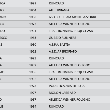
UCA
1999
RUNCARD
TO
1964
ATL. URBANIA
ANO
1988
ASD BIKE TEAM MONTI AZZURRI
ICO
1977
ATLETICA WINNER FOLIGNO
RDO
1991
TRAIL RUNNING PROJECT ASD
ESCO
1985
GUBBIO RUNNERS
LE
1980
A.S.P.A. BASTIA
1992
A.S.D. APERDIFIATO
A
1993
RUNCARD
A
1989
ATLETICA WINNER FOLIGNO
OMO
1986
TRAIL RUNNING PROJECT ASD
O
1992
ATLETICA WINNER FOLIGNO
1973
PODISTICA AVIS DERUTA
U
1977
MOLON LABE ASD
O
1987
ATLETICA WINNER FOLIGNO
LE
1984
RUNCARD