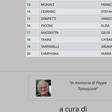
13
MONACI
FRANC
14
CEDRARO
STEFA
15
ZAMPETTI
VANES
16
PICCINI
ELISA
17
MAZZIOTTA
GIUSI
18
TRAINI
CATER
19
TARPANELLI
ARIAN
20
CAMPAGNA
MARIA
"in memoria di Peppe
Tomassoni"
a cura di