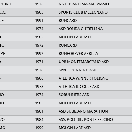
ANDRO
1976
A.S.D. PIANO MA ARRIVIAMO
UIGI
1965
SPORTS CLUB MELEGNANO
LE
1991
RUNCARD
1974
ASD RONDA GHIBELLINA
O
1982
MOLON LABE ASD
TO
1972
RUNCARD
PPE
1992
RUNFOREVER APRILIA
O
1971
UPR MONTEMARCIANO ASD
1978
SPACE RUNNING ASD
R
1966
ATLETICA WINNER FOLIGNO
1978
ATLETICA IL COLLE ASD
NO
1974
SORUNNERS ASD
IO
1983
MOLON LABE ASD
1961
ASD SUBBIANO MARATHON
ZO
1984
ASS. POD. DIL. PONTE FELCINO
OMO
1990
MOLON LABE ASD