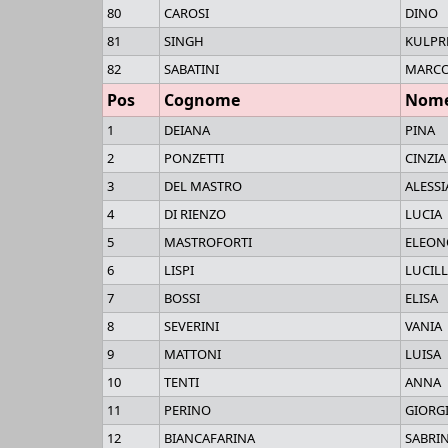
80
CAROSI
DINO
81
SINGH
KULPR
82
SABATINI
MARC
Pos
Cognome
Nom
1
DEIANA
PINA
2
PONZETTI
CINZIA
3
DEL MASTRO
ALESSI
4
DI RIENZO
LUCIA
5
MASTROFORTI
ELEON
6
LISPI
LUCIL
7
BOSSI
ELISA
8
SEVERINI
VANIA
9
MATTONI
LUISA
10
TENTI
ANNA
11
PERINO
GIORG
12
BIANCAFARINA
SABRI