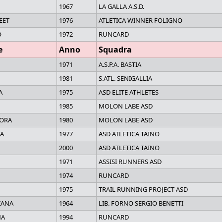
1967
LA GALLA A.S.D.
EET
1976
ATLETICA WINNER FOLIGNO
O
1972
RUNCARD
e
Anno
Squadra
1971
A.S.P.A. BASTIA
1981
S.ATL. SENIGALLIA
A
1975
ASD ELITE ATHLETES
1985
MOLON LABE ASD
ORA
1980
MOLON LABE ASD
LA
1977
ASD ATLETICA TAINO
2000
ASD ATLETICA TAINO
1971
ASSISI RUNNERS ASD
1974
RUNCARD
1975
TRAIL RUNNING PROJECT ASD
IANA
1964
LIB. FORNO SERGIO BENETTI
NA
1994
RUNCARD