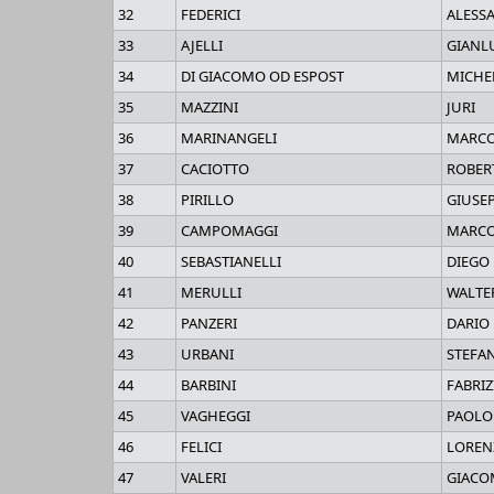
32
FEDERICI
ALESS
33
AJELLI
GIANL
34
DI GIACOMO OD ESPOST
MICHE
35
MAZZINI
JURI
36
MARINANGELI
MARC
37
CACIOTTO
ROBER
38
PIRILLO
GIUSE
39
CAMPOMAGGI
MARC
40
SEBASTIANELLI
DIEGO
41
MERULLI
WALTE
42
PANZERI
DARIO
43
URBANI
STEFA
44
BARBINI
FABRIZ
45
VAGHEGGI
PAOLO
46
FELICI
LOREN
47
VALERI
GIAC