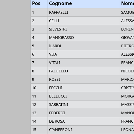
Pos
Cognome
Nom
1
RAFFAELLI
SAMUE
2
CELLI
ALESS
3
SILVESTRI
LOREN
4
MANIGRASSO
GIOVA
5
ILARDI
PIETR
6
VITA
ALESSI
7
VITALI
FRANC
8
PALUELLO
NICOL
9
ROSSI
MARIO
10
FECCHI
CRIST
11
BELLUCCI
MORG
12
SABBATINI
MASSI
13
FEDERICI
MANO
14
DE ROSA
FRANC
15
CIANFERONI
LEON