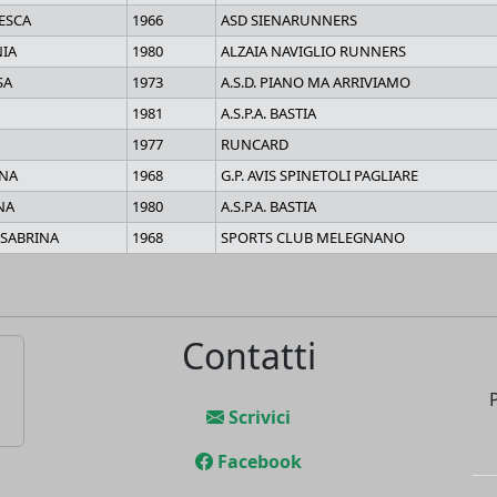
ESCA
1966
ASD SIENARUNNERS
NIA
1980
ALZAIA NAVIGLIO RUNNERS
SA
1973
A.S.D. PIANO MA ARRIVIAMO
1981
A.S.P.A. BASTIA
1977
RUNCARD
INA
1968
G.P. AVIS SPINETOLI PAGLIARE
NA
1980
A.S.P.A. BASTIA
 SABRINA
1968
SPORTS CLUB MELEGNANO
Contatti
Scrivici
Facebook