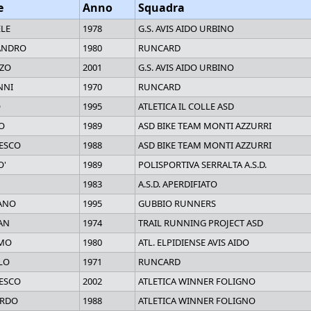
e
Anno
Squadra
LE
1978
G.S. AVIS AIDO URBINO
ANDRO
1980
RUNCARD
ZO
2001
G.S. AVIS AIDO URBINO
NNI
1970
RUNCARD
O
1995
ATLETICA IL COLLE ASD
O
1989
ASD BIKE TEAM MONTI AZZURRI
ESCO
1988
ASD BIKE TEAM MONTI AZZURRI
O'
1989
POLISPORTIVA SERRALTA A.S.D.
1983
A.S.D. APERDIFIATO
IANO
1995
GUBBIO RUNNERS
AN
1974
TRAIL RUNNING PROJECT ASD
MO
1980
ATL. ELPIDIENSE AVIS AIDO
LO
1971
RUNCARD
ESCO
2002
ATLETICA WINNER FOLIGNO
ARDO
1988
ATLETICA WINNER FOLIGNO