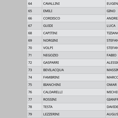
64
CAVALLINI
EUGEN
65
EMILI
GINO
66
CORDISCO
ANDRE
67
GUIDI
LUCA
68
CAPITINI
TIZIAN
69
NORGINI
STEFA
70
VOLPI
STEFA
71
NEGOZIO
FABIO
72
GASPARRI
ALESSI
73
BEVILACQUA
MASSI
74
FAMBRINI
MARC
75
BIANCHINI
OMAR
76
CALDARELLI
MICHE
77
ROSSINI
GIANF
78
TESTA
DAVID
79
LEZZERINI
AUGU