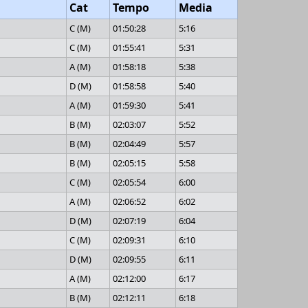
Cat
Tempo
Media
C (M)
01:50:28
5:16
C (M)
01:55:41
5:31
A (M)
01:58:18
5:38
D (M)
01:58:58
5:40
A (M)
01:59:30
5:41
B (M)
02:03:07
5:52
B (M)
02:04:49
5:57
B (M)
02:05:15
5:58
C (M)
02:05:54
6:00
A (M)
02:06:52
6:02
D (M)
02:07:19
6:04
C (M)
02:09:31
6:10
D (M)
02:09:55
6:11
A (M)
02:12:00
6:17
B (M)
02:12:11
6:18