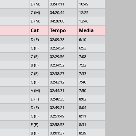
D (M)
03:47:11
10:49
C (M)
04:20:44
12:25
D (M)
04:28:00
12:46
Cat
Tempo
Media
D (F)
02:09:38
6:10
C (F)
02:24:34
6:53
C (F)
02:29:56
7:08
B (F)
02:34:52
7:22
C (F)
02:38:27
7:33
C (F)
02:43:12
7:46
A (M)
02:44:31
7:50
D (F)
02:48:35
8:02
D (F)
02:49:21
8:04
C (F)
02:51:49
8:11
E (F)
02:58:53
8:31
B (F)
03:01:37
8:39