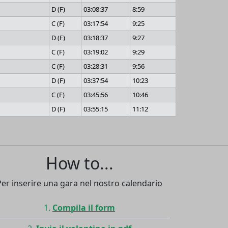
D (F)
03:08:37
8:59
C (F)
03:17:54
9:25
D (F)
03:18:37
9:27
C (F)
03:19:02
9:29
C (F)
03:28:31
9:56
D (F)
03:37:54
10:23
C (F)
03:45:56
10:46
D (F)
03:55:15
11:12
How to...
Per inserire una gara nel nostro calendario
Compila il form