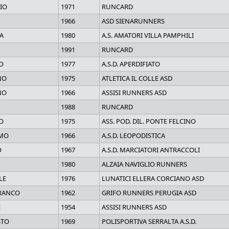
IO
1971
RUNCARD
1966
ASD SIENARUNNERS
A
1980
A.S. AMATORI VILLA PAMPHILI
1991
RUNCARD
O
1977
A.S.D. APERDIFIATO
NO
1975
ATLETICA IL COLLE ASD
NO
1966
ASSISI RUNNERS ASD
1988
RUNCARD
O
1975
ASS. POD. DIL. PONTE FELCINO
MO
1966
A.S.D. LEOPODISTICA
O
1967
A.S.D. MARCIATORI ANTRACCOLI
1980
ALZAIA NAVIGLIO RUNNERS
LE
1976
LUNATICI ELLERA CORCIANO ASD
RANCO
1962
GRIFO RUNNERS PERUGIA ASD
E
1954
ASSISI RUNNERS ASD
STO
1969
POLISPORTIVA SERRALTA A.S.D.