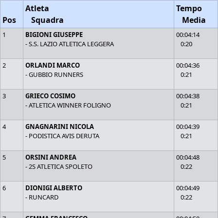
Atleta
Tempo
Pos
Squadra
Media
1
BIGIONI GIUSEPPE
00:04:14
- S.S. LAZIO ATLETICA LEGGERA
0:20
2
ORLANDI MARCO
00:04:36
- GUBBIO RUNNERS
0:21
3
GRIECO COSIMO
00:04:38
- ATLETICA WINNER FOLIGNO
0:21
4
GNAGNARINI NICOLA
00:04:39
- PODISTICA AVIS DERUTA
0:21
5
ORSINI ANDREA
00:04:48
- 2S ATLETICA SPOLETO
0:22
6
DIONIGI ALBERTO
00:04:49
- RUNCARD
0:22