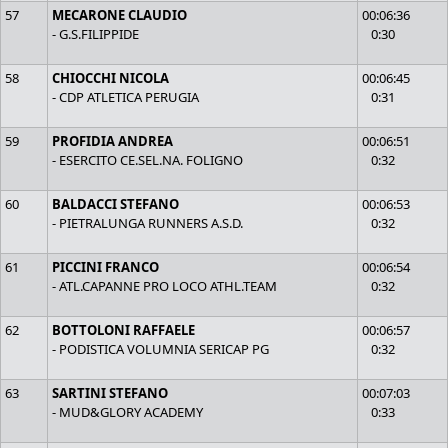
57
MECARONE CLAUDIO
00:06:36
- G.S.FILIPPIDE
0:30
58
CHIOCCHI NICOLA
00:06:45
- CDP ATLETICA PERUGIA
0:31
59
PROFIDIA ANDREA
00:06:51
- ESERCITO CE.SEL.NA. FOLIGNO
0:32
60
BALDACCI STEFANO
00:06:53
- PIETRALUNGA RUNNERS A.S.D.
0:32
61
PICCINI FRANCO
00:06:54
- ATL.CAPANNE PRO LOCO ATHL.TEAM
0:32
62
BOTTOLONI RAFFAELE
00:06:57
- PODISTICA VOLUMNIA SERICAP PG
0:32
63
SARTINI STEFANO
00:07:03
- MUD&GLORY ACADEMY
0:33