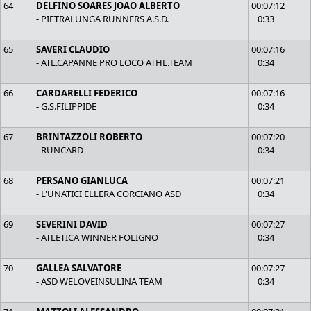
64
DELFINO SOARES JOAO ALBERTO
00:07:12
- PIETRALUNGA RUNNERS A.S.D.
0:33
65
SAVERI CLAUDIO
00:07:16
- ATL.CAPANNE PRO LOCO ATHL.TEAM
0:34
66
CARDARELLI FEDERICO
00:07:16
- G.S.FILIPPIDE
0:34
67
BRINTAZZOLI ROBERTO
00:07:20
- RUNCARD
0:34
68
PERSANO GIANLUCA
00:07:21
- L'UNATICI ELLERA CORCIANO ASD
0:34
69
SEVERINI DAVID
00:07:27
- ATLETICA WINNER FOLIGNO
0:34
70
GALLEA SALVATORE
00:07:27
- ASD WELOVEINSULINA TEAM
0:34