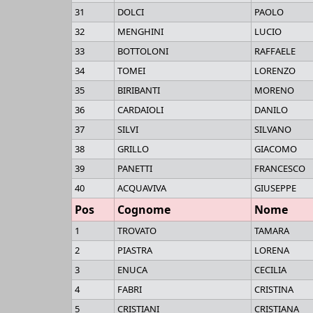
31
DOLCI
PAOLO
32
MENGHINI
LUCIO
33
BOTTOLONI
RAFFAELE
34
TOMEI
LORENZO
35
BIRIBANTI
MORENO
36
CARDAIOLI
DANILO
37
SILVI
SILVANO
38
GRILLO
GIACOMO
39
PANETTI
FRANCESCO
40
ACQUAVIVA
GIUSEPPE
Pos
Cognome
Nome
1
TROVATO
TAMARA
2
PIASTRA
LORENA
3
ENUCA
CECILIA
4
FABRI
CRISTINA
5
CRISTIANI
CRISTIANA