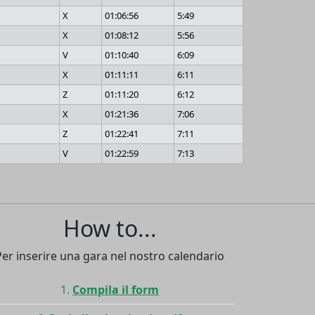
X
01:06:56
5:49
X
01:08:12
5:56
V
01:10:40
6:09
X
01:11:11
6:11
Z
01:11:20
6:12
X
01:21:36
7:06
Z
01:22:41
7:11
V
01:22:59
7:13
How to...
Per inserire una gara nel nostro calendario
Compila il form