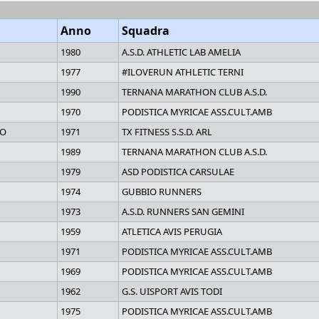
Anno
Squadra
1980
A.S.D. ATHLETIC LAB AMELIA
1977
#ILOVERUN ATHLETIC TERNI
1990
TERNANA MARATHON CLUB A.S.D.
1970
PODISTICA MYRICAE ASS.CULT.AMB
NO
1971
TX FITNESS S.S.D. ARL
1989
TERNANA MARATHON CLUB A.S.D.
1979
ASD PODISTICA CARSULAE
1974
GUBBIO RUNNERS
1973
A.S.D. RUNNERS SAN GEMINI
1959
ATLETICA AVIS PERUGIA
1971
PODISTICA MYRICAE ASS.CULT.AMB
1969
PODISTICA MYRICAE ASS.CULT.AMB
1962
G.S. UISPORT AVIS TODI
1975
PODISTICA MYRICAE ASS.CULT.AMB