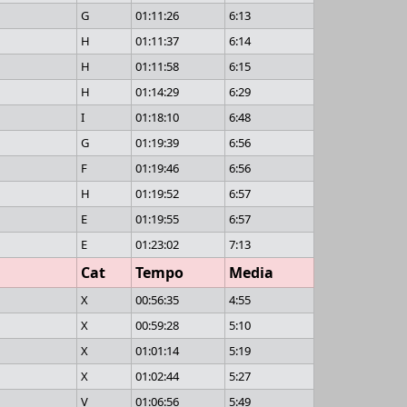
G
01:11:26
6:13
H
01:11:37
6:14
H
01:11:58
6:15
H
01:14:29
6:29
I
01:18:10
6:48
G
01:19:39
6:56
F
01:19:46
6:56
H
01:19:52
6:57
E
01:19:55
6:57
E
01:23:02
7:13
Cat
Tempo
Media
X
00:56:35
4:55
X
00:59:28
5:10
X
01:01:14
5:19
X
01:02:44
5:27
V
01:06:56
5:49