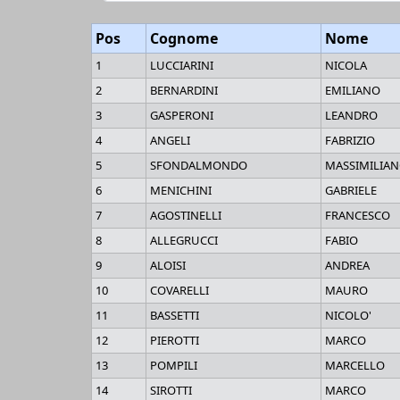
Pos
Cognome
Nome
1
LUCCIARINI
NICOLA
2
BERNARDINI
EMILIANO
3
GASPERONI
LEANDRO
4
ANGELI
FABRIZIO
5
SFONDALMONDO
MASSIMILIA
6
MENICHINI
GABRIELE
7
AGOSTINELLI
FRANCESCO
8
ALLEGRUCCI
FABIO
9
ALOISI
ANDREA
10
COVARELLI
MAURO
11
BASSETTI
NICOLO'
12
PIEROTTI
MARCO
13
POMPILI
MARCELLO
14
SIROTTI
MARCO