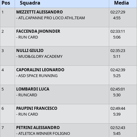
Pos
Squadra
Media
1
MEZZETTI ALESSANDRO
02:27:29
- ATL.CAPANNE PRO LOCO ATHL.TEAM
4:55
2
FACCENDA JHONNDER
02:33:11
- RUN CARD
5:06
3
NULLI GIULIO
02:35:23
- MUD&GLORY ACADEMY
5:11
4
CAPORALINI LEONARDO
02:42:39
- ASD SPACE RUNNING
5:25
5
LOMBARDI LUCA
02:45:01
- RUNCARD
5:30
6
PAUPINI FRANCESCO
02:49:44
- RUN CARD
5:39
7
PETRINI ALESSANDRO
02:52:43
- ATLETICA WINNER FOLIGNO
5:45