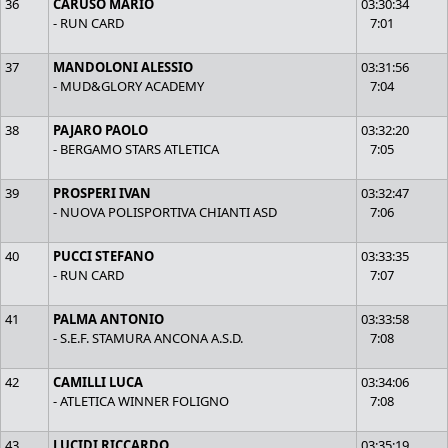
36
CARUSO MARIO
03:30:34
- RUN CARD
7:01
37
MANDOLONI ALESSIO
03:31:56
- MUD&GLORY ACADEMY
7:04
38
PAJARO PAOLO
03:32:20
- BERGAMO STARS ATLETICA
7:05
39
PROSPERI IVAN
03:32:47
- NUOVA POLISPORTIVA CHIANTI ASD
7:06
40
PUCCI STEFANO
03:33:35
- RUN CARD
7:07
41
PALMA ANTONIO
03:33:58
- S.E.F. STAMURA ANCONA A.S.D.
7:08
42
CAMILLI LUCA
03:34:06
- ATLETICA WINNER FOLIGNO
7:08
43
LUCIDI RICCARDO
03:35:19