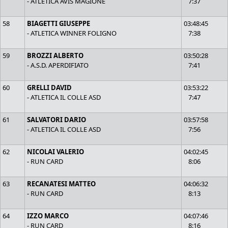
- ATLETICA AVIS MAGIONE
7:37
58
BIAGETTI GIUSEPPE
03:48:45
- ATLETICA WINNER FOLIGNO
7:38
59
BROZZI ALBERTO
03:50:28
- A.S.D. APERDIFIATO
7:41
60
GRELLI DAVID
03:53:22
- ATLETICA IL COLLE ASD
7:47
61
SALVATORI DARIO
03:57:58
- ATLETICA IL COLLE ASD
7:56
62
NICOLAI VALERIO
04:02:45
- RUN CARD
8:06
63
RECANATESI MATTEO
04:06:32
- RUN CARD
8:13
64
IZZO MARCO
04:07:46
- RUN CARD
8:16