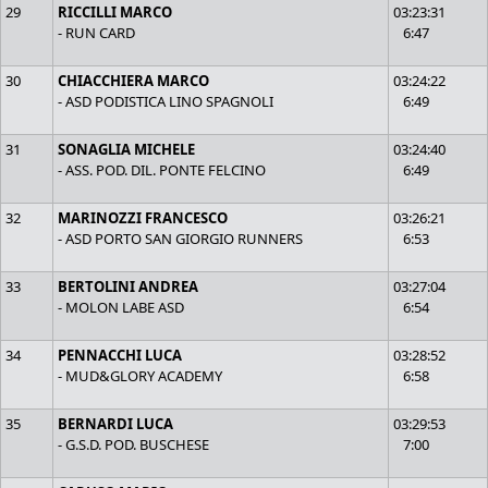
29
RICCILLI MARCO
03:23:31
- RUN CARD
6:47
30
CHIACCHIERA MARCO
03:24:22
- ASD PODISTICA LINO SPAGNOLI
6:49
31
SONAGLIA MICHELE
03:24:40
- ASS. POD. DIL. PONTE FELCINO
6:49
32
MARINOZZI FRANCESCO
03:26:21
- ASD PORTO SAN GIORGIO RUNNERS
6:53
33
BERTOLINI ANDREA
03:27:04
- MOLON LABE ASD
6:54
34
PENNACCHI LUCA
03:28:52
- MUD&GLORY ACADEMY
6:58
35
BERNARDI LUCA
03:29:53
- G.S.D. POD. BUSCHESE
7:00