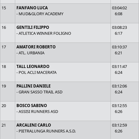
15
FANFANO LUCA
03:04:02
- MUD&GLORY ACADEMY
6:08
16
GENTILI FILIPPO
03:08:23
- ATLETICA WINNER FOLIGNO
6:17
17
AMATORI ROBERTO
03:10:37
- ATL. URBANIA
6:21
18
TALL LEONARDO
03:11:47
- POL ACLI MACERATA
6:24
19
PALLINI DANIELE
03:12:06
- GRAN SASSO TRAIL ASD
6:24
20
BOSCO SABINO
03:12:55
- ASSISI RUNNERS ASD
6:26
21
ARCALENI CARLO
03:12:59
- PIETRALUNGA RUNNERS A.S.D.
6:26