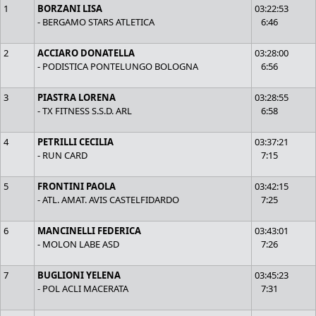
1
BORZANI LISA
03:22:53
- BERGAMO STARS ATLETICA
6:46
2
ACCIARO DONATELLA
03:28:00
- PODISTICA PONTELUNGO BOLOGNA
6:56
3
PIASTRA LORENA
03:28:55
- TX FITNESS S.S.D. ARL
6:58
4
PETRILLI CECILIA
03:37:21
- RUN CARD
7:15
5
FRONTINI PAOLA
03:42:15
- ATL. AMAT. AVIS CASTELFIDARDO
7:25
6
MANCINELLI FEDERICA
03:43:01
- MOLON LABE ASD
7:26
7
BUGLIONI YELENA
03:45:23
- POL ACLI MACERATA
7:31