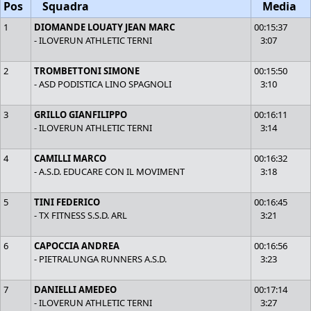
Pos
Squadra
Media
1
DIOMANDE LOUATY JEAN MARC
00:15:37
- ILOVERUN ATHLETIC TERNI
3:07
2
TROMBETTONI SIMONE
00:15:50
- ASD PODISTICA LINO SPAGNOLI
3:10
3
GRILLO GIANFILIPPO
00:16:11
- ILOVERUN ATHLETIC TERNI
3:14
4
CAMILLI MARCO
00:16:32
- A.S.D. EDUCARE CON IL MOVIMENT
3:18
5
TINI FEDERICO
00:16:45
- TX FITNESS S.S.D. ARL
3:21
6
CAPOCCIA ANDREA
00:16:56
- PIETRALUNGA RUNNERS A.S.D.
3:23
7
DANIELLI AMEDEO
00:17:14
- ILOVERUN ATHLETIC TERNI
3:27