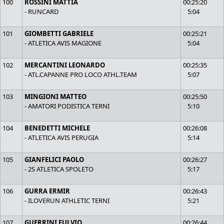
100
ROSSINI MATTIA
00:25:20
- RUNCARD
5:04
101
GIOMBETTI GABRIELE
00:25:21
- ATLETICA AVIS MAGIONE
5:04
102
MERCANTINI LEONARDO
00:25:35
- ATL.CAPANNE PRO LOCO ATHL.TEAM
5:07
103
MINGIONI MATTEO
00:25:50
- AMATORI PODISTICA TERNI
5:10
104
BENEDETTI MICHELE
00:26:08
- ATLETICA AVIS PERUGIA
5:14
105
GIANFELICI PAOLO
00:26:27
- 2S ATLETICA SPOLETO
5:17
106
GURRA ERMIR
00:26:43
- ILOVERUN ATHLETIC TERNI
5:21
107
GUERRINI FULVIO
00:26:44