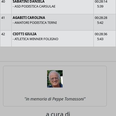
40
SABATINI DANIELA
00:28:14
- ASD PODISTICA CARSULAE
5:39
41
AGABITI CAROLINA
00:28:28
- AMATORI PODISTICA TERNI
5:42
42
CIOTTI GIULIA
00:28:36
- ATLETICA WINNER FOLIGNO
5:43
"in memoria di Peppe Tomassoni"
a cura di