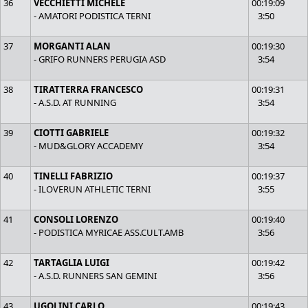
36
VECCHIETTI MICHELE
00:19:09
- AMATORI PODISTICA TERNI
3:50
37
MORGANTI ALAN
00:19:30
- GRIFO RUNNERS PERUGIA ASD
3:54
38
TIRATTERRA FRANCESCO
00:19:31
- A.S.D. AT RUNNING
3:54
39
CIOTTI GABRIELE
00:19:32
- MUD&GLORY ACCADEMY
3:54
40
TINELLI FABRIZIO
00:19:37
- ILOVERUN ATHLETIC TERNI
3:55
41
CONSOLI LORENZO
00:19:40
- PODISTICA MYRICAE ASS.CULT.AMB
3:56
42
TARTAGLIA LUIGI
00:19:42
- A.S.D. RUNNERS SAN GEMINI
3:56
43
UGOLINI CARLO
00:19:43