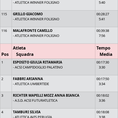
- ATLETICA WINNER FOLIGNO
5:40
115
GRILLO GIACOMO
00:28:27
- ATLETICA WINNER FOLIGNO
5:41
116
MALAFRONTE CAMILLO
00:39:38
- ATLETICA WINNER FOLIGNO
7:56
Atleta
Tempo
Pos
Squadra
Media
1
ESPOSITO GIULIA RITAMARIA
00:17:30
- ACSI CAMPIDOGLIO PALATINO
3:30
2
FABBRI ARIANNA
00:17:50
- ATLETICA UMBERTIDE
3:34
3
RICHTER MAPELLI MOZZ ANNA BIANCA
00:18:02
- A.S.D. ACSI FUTURATLETICA
3:36
4
TAMBURI SILVIA
00:18:08
- ATLETICA AVIS PERUGIA
3:38