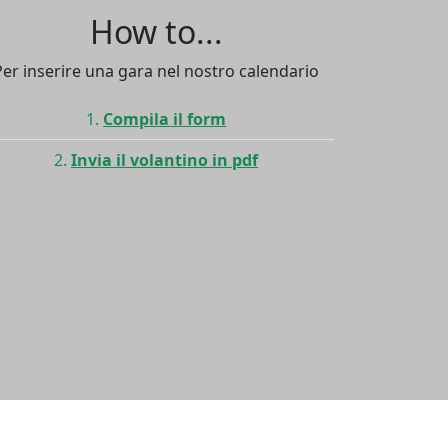
How to...
Per inserire una gara nel nostro calendario
Compila il form
Invia il volantino in pdf